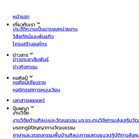
หน้าแรก
เกี่ยวกับเรา
ประวัติความเป็นมาของหน่วยงาน
วิสัยทัศน์และพันธกิจ
โครงสร้างองค์กร
ข่าวสาร
ข่าวประชาสัมพันธ์
ข่าวกิจกรรม
หอศิลป์
หอศิลป์เชียงราย
หอนิทรรศการหมุนเวียน
เอกสารเผยแพร่
ปุ๋มผญา
งานวิจัย
งานวิจัยด้านศิลปะและวัฒนธรรม มร.ชร.
งานวิจัยกรมส่งเสริมว
มรดกภูมิปัญญาทางวัฒนธรรม
ภาษาและวรรณกรรมพื้นบ้าน
ศิลปะการแสดง
แนวปฏิบัติทางสังค